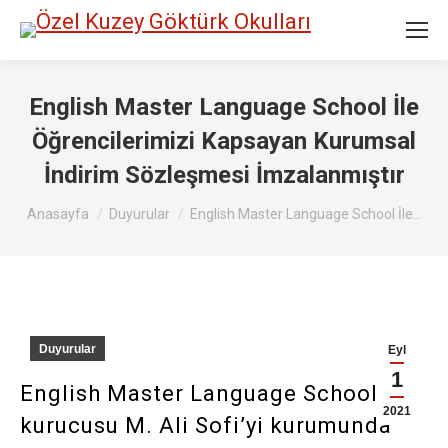
English Master Language School İle
Öğrencilerimizi Kapsayan Kurumsal
İndirim Sözleşmesi İmzalanmıştır
Buradasınız:
Anasayfa
Duyurular
English Master Language School İle…
Duyurular
Eyl
1
English Master Language School
2021
kurucusu M. Ali Sofi’yi kurumunda