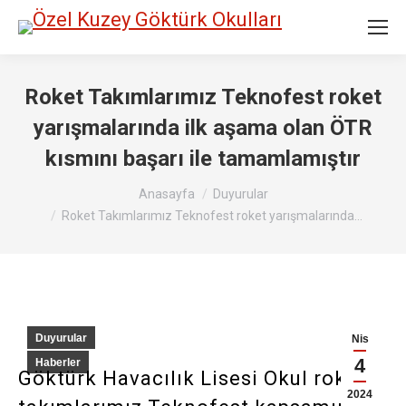
Roket Takımlarımız Teknofest roket
yarışmalarında ilk aşama olan ÖTR
kısmını başarı ile tamamlamıştır
Buradasınız:
Anasayfa
Duyurular
Roket Takımlarımız Teknofest roket yarışmalarında…
Duyurular
Nis
4
Haberler
Göktürk Havacılık Lisesi Okul roket
2024